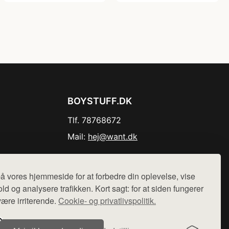
BOYSTUFF.DK
Tlf. 78768672
Mail:
hej@want.dk
Cookie- og privatlivspolitik
å vores hjemmeside for at forbedre din oplevelse, vise
ld og analysere trafikken. Kort sagt: for at siden fungerer
være irriterende.
Cookie- og privatlivspolitik.
r sælges ikke varer fra denne side - vi henviser til de shops,