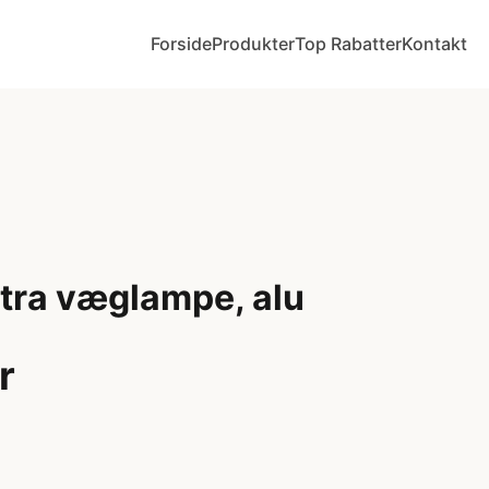
Forside
Produkter
Top Rabatter
Kontakt
tra væglampe, alu
r