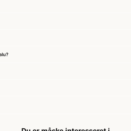
alu?
Du er måske interesseret i