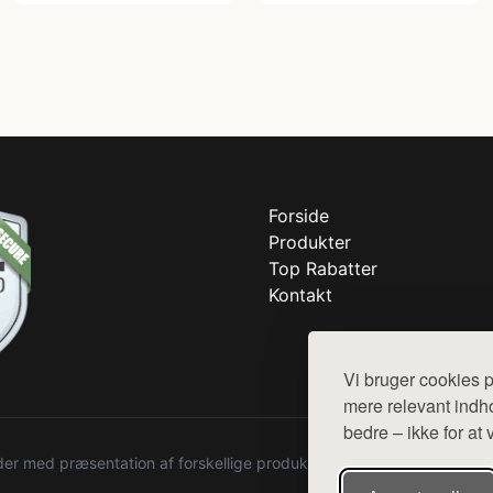
Forside
Produkter
Top Rabatter
Kontakt
Vi bruger cookies p
mere relevant indho
bedre – ikke for at 
r med præsentation af forskellige produkter fra diverse webshops. De