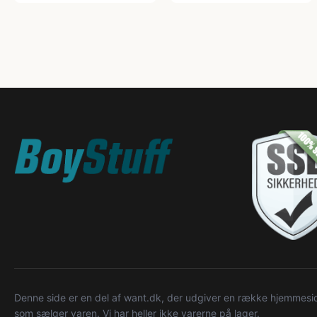
Denne side er en del af want.dk, der udgiver en række hjemmeside
som sælger varen. Vi har heller ikke varerne på lager.