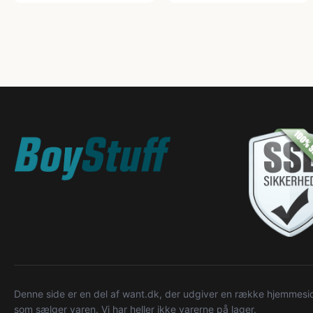
Denne side er en del af want.dk, der udgiver en række hjemmeside
som sælger varen. Vi har heller ikke varerne på lager.