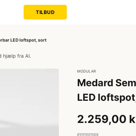
TILBUD
bar LED loftspot, sort
 hjælp fra AI.
MODULAR
Medard Semi
LED loftspot
2.259,00 k