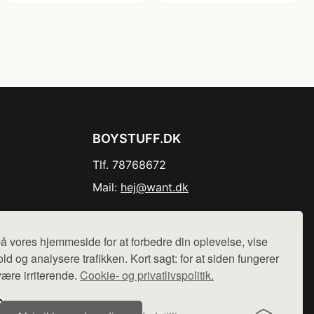
BOYSTUFF.DK
Tlf. 78768672
Mail:
hej@want.dk
Cookie- og privatlivspolitik
å vores hjemmeside for at forbedre din oplevelse, vise
ld og analysere trafikken. Kort sagt: for at siden fungerer
være irriterende.
Cookie- og privatlivspolitik.
r sælges ikke varer fra denne side - vi henviser til de shops,