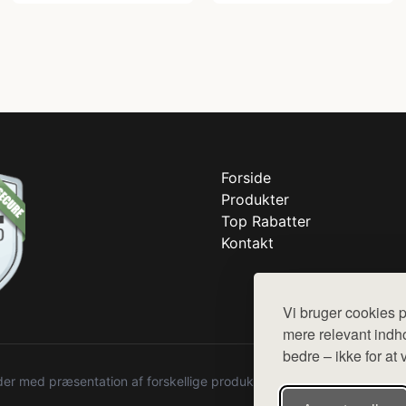
Forside
Produkter
Top Rabatter
Kontakt
Vi bruger cookies p
mere relevant indho
bedre – ikke for at 
r med præsentation af forskellige produkter fra diverse webshops. De