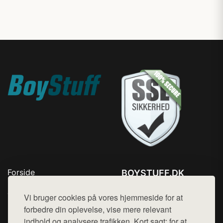
Forside
BOYSTUFF.DK
Produkter
Tlf. 78768672
Top Rabatter
Vi bruger cookies på vores hjemmeside for at
Mail:
hej@want.dk
Kontakt
forbedre din oplevelse, vise mere relevant
indhold og analysere trafikken. Kort sagt: for at