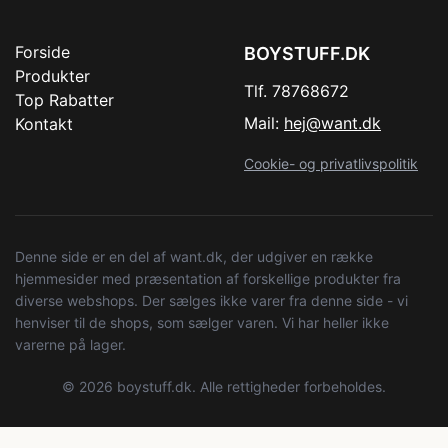
Forside
BOYSTUFF.DK
Produkter
Tlf. 78768672
Top Rabatter
Mail:
hej@want.dk
Kontakt
Cookie- og privatlivspolitik
Denne side er en del af want.dk, der udgiver en række
hjemmesider med præsentation af forskellige produkter fra
diverse webshops. Der sælges ikke varer fra denne side - vi
henviser til de shops, som sælger varen. Vi har heller ikke
varerne på lager.
© 2026 boystuff.dk. Alle rettigheder forbeholdes.