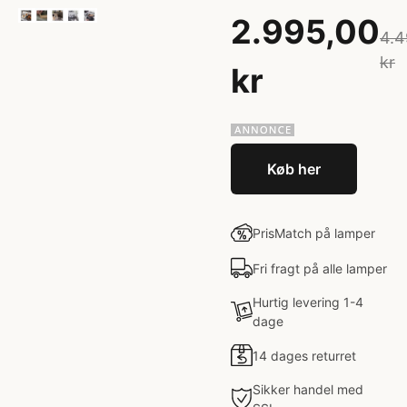
2.995,00
4.4
kr
kr
Køb her
PrisMatch på lamper
Fri fragt på alle lamper
Hurtig levering 1-4
dage
14 dages returret
Sikker handel med