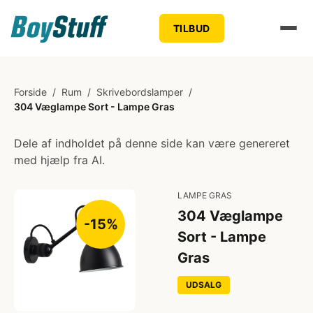
TILBUD
Forside
/
Rum
/
Skrivebordslamper
/
304 Væglampe Sort - Lampe Gras
Dele af indholdet på denne side kan være genereret
med hjælp fra AI.
LAMPE GRAS
304 Væglampe
-15%
Sort - Lampe
Gras
UDSALG