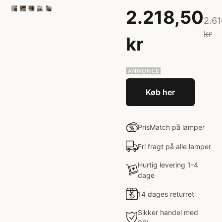
2.218,50
2.61
kr
kr
Køb her
PrisMatch på lamper
Fri fragt på alle lamper
Hurtig levering 1-4
dage
14 dages returret
Sikker handel med