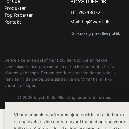
Forside
BOYSTUFF.DK
Produkter
Tlf. 78768672
Top Rabatter
Mail:
hej@want.dk
Kontakt
Cookie- og privatlivspolitik
Denne side er en del af want.dk, der udgiver en række
hjemmesider med præsentation af forskellige produkter fra
diverse webshops. Der sælges ikke varer fra denne side - vi
henviser til de shops, som sælger varen. Vi har heller ikke
varerne på lager.
© 2026 boystuff.dk. Alle rettigheder forbeholdes.
Vi bruger cookies på vores hjemmeside for at forbedre
din oplevelse, vise mere relevant indhold og analysere
trafikken. Kort sagt: for at siden fungerer bedre – ikke