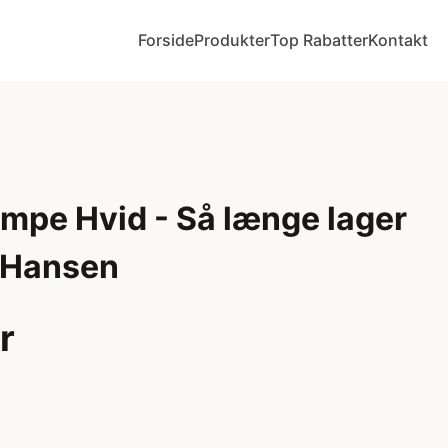
Forside
Produkter
Top Rabatter
Kontakt
mpe Hvid - Så længe lager
z Hansen
r