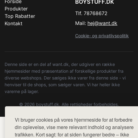
Forside
BOYSTUFF.DK
Produkter
Tlf. 78768672
Top Rabatter
Mail:
hej@want.dk
Kontakt
Cookie- og privatlivspolitik
Denne side er en del af want.dk, der udgiver en række
hjemmesider med præsentation af forskellige produkter fra
diverse webshops. Der sælges ikke varer fra denne side - vi
henviser til de shops, som sælger varen. Vi har heller ikke
varerne på lager.
© 2026 boystuff.dk. Alle rettigheder forbeholdes.
Vi bruger cookies på vores hjemmeside for at forbedre
din oplevelse, vise mere relevant indhold og analysere
trafikken. Kort sagt: for at siden fungerer bedre – ikke