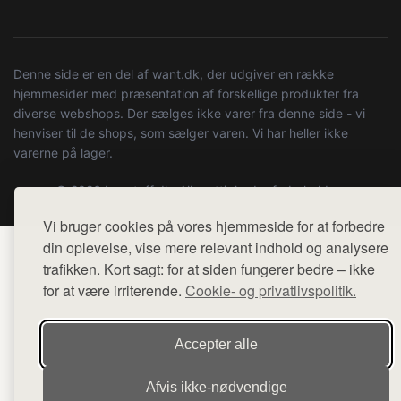
Denne side er en del af want.dk, der udgiver en række
hjemmesider med præsentation af forskellige produkter fra
diverse webshops. Der sælges ikke varer fra denne side - vi
henviser til de shops, som sælger varen. Vi har heller ikke
varerne på lager.
© 2026 boystuff.dk. Alle rettigheder forbeholdes.
Vi bruger cookies på vores hjemmeside for at forbedre
din oplevelse, vise mere relevant indhold og analysere
trafikken. Kort sagt: for at siden fungerer bedre – ikke
for at være irriterende.
Cookie- og privatlivspolitik.
Accepter alle
Afvis ikke‑nødvendige