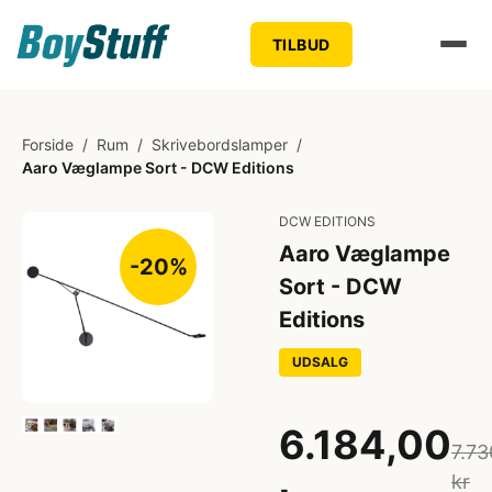
TILBUD
Forside
/
Rum
/
Skrivebordslamper
/
Aaro Væglampe Sort - DCW Editions
DCW EDITIONS
Aaro Væglampe
-20%
Sort - DCW
Editions
UDSALG
6.184,00
7.73
kr