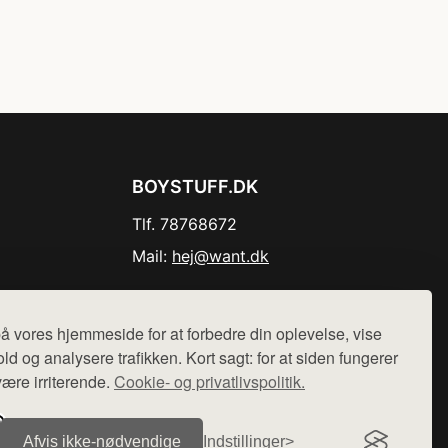
BOYSTUFF.DK
Tlf. 78768672
Mail:
hej@want.dk
Cookie- og privatlivspolitik
å vores hjemmeside for at forbedre din oplevelse, vise
ld og analysere trafikken. Kort sagt: for at siden fungerer
være irriterende.
Cookie- og privatlivspolitik.
r sælges ikke varer fra denne side - vi henviser til de shops,
Afvis ikke‑nødvendige
Indstillinger