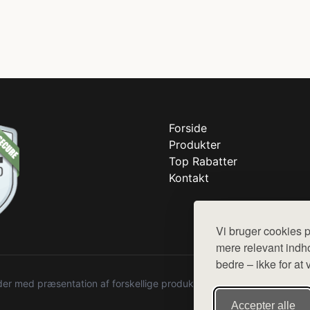
Forside
Produkter
Top Rabatter
Kontakt
Vi bruger cookies p
mere relevant indho
bedre – ikke for at 
r med præsentation af forskellige produkter fra diverse webshops. De
Accepter alle