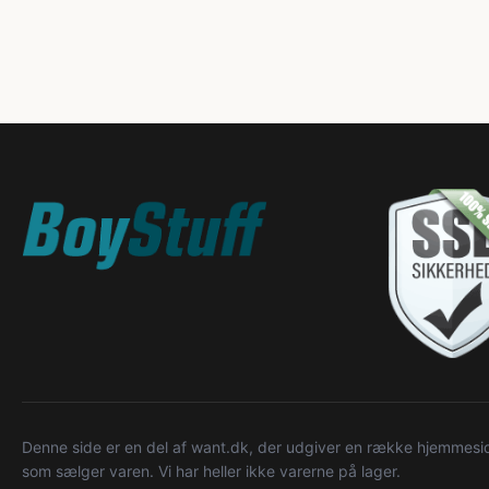
Denne side er en del af want.dk, der udgiver en række hjemmeside
som sælger varen. Vi har heller ikke varerne på lager.