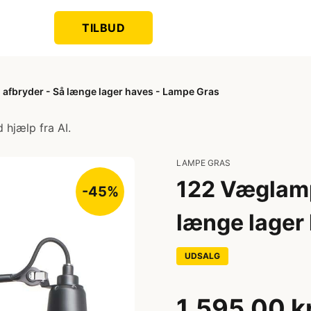
TILBUD
afbryder - Så længe lager haves - Lampe Gras
 hjælp fra AI.
LAMPE GRAS
122 Væglamp
-45%
længe lager
UDSALG
1.595,00 k