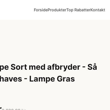
Forside
Produkter
Top Rabatter
Kontakt
e Sort med afbryder - Så
 haves - Lampe Gras
r