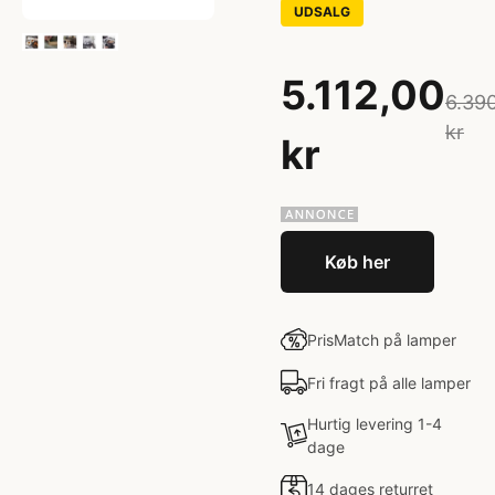
UDSALG
5.112,00
6.39
kr
kr
Køb her
PrisMatch på lamper
Fri fragt på alle lamper
Hurtig levering 1-4
dage
14 dages returret