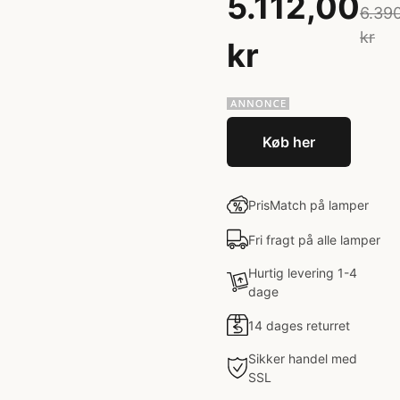
5.112,00
6.39
kr
kr
Køb her
PrisMatch på lamper
Fri fragt på alle lamper
Hurtig levering 1-4
dage
14 dages returret
Sikker handel med
SSL