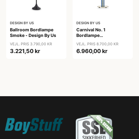
DESIGN BY US
DESIGN BY US
Ballroom Bordlampe
Carnival No. 1
Smoke - Design By Us
Bordlampe
Lyseblå/Rav/Hvid/Klar -
VEJL. PRIS 3.790,00 KR
VEJL. PRIS 8.700,00 KR
Design By Us
3.221,50 kr
6.960,00 kr