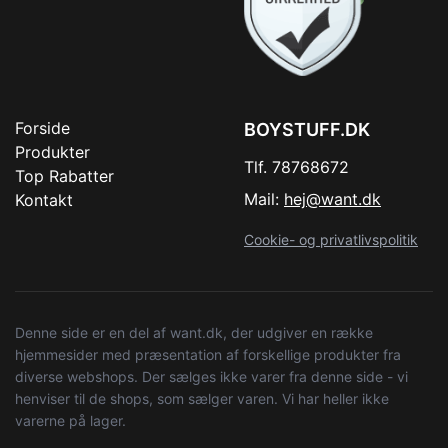
Forside
BOYSTUFF.DK
Produkter
Tlf. 78768672
Top Rabatter
Mail:
hej@want.dk
Kontakt
Cookie- og privatlivspolitik
Denne side er en del af want.dk, der udgiver en række
hjemmesider med præsentation af forskellige produkter fra
diverse webshops. Der sælges ikke varer fra denne side - vi
henviser til de shops, som sælger varen. Vi har heller ikke
varerne på lager.