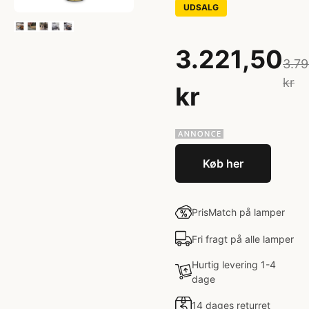
UDSALG
3.221,50
3.79
kr
kr
Køb her
PrisMatch på lamper
Fri fragt på alle lamper
Hurtig levering 1-4
dage
14 dages returret