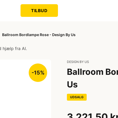
TILBUD
Ballroom Bordlampe Rose - Design By Us
 hjælp fra AI.
DESIGN BY US
Ballroom Bo
-15%
Us
UDSALG
3.221,50 k