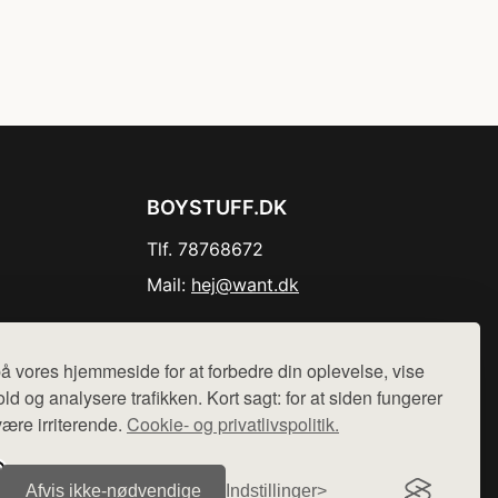
BOYSTUFF.DK
Tlf. 78768672
Mail:
hej@want.dk
Cookie- og privatlivspolitik
å vores hjemmeside for at forbedre din oplevelse, vise
ld og analysere trafikken. Kort sagt: for at siden fungerer
være irriterende.
Cookie- og privatlivspolitik.
r sælges ikke varer fra denne side - vi henviser til de shops,
Afvis ikke‑nødvendige
Indstillinger