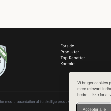
Forside
Produkter
Top Rabatter
Kontakt
Vi bruger cookies p
mere relevant indho
bedre – ikke for at 
r med præsentation af forskellige produkter fra diverse webshops. De
Accepter alle