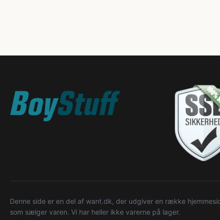
Denne side er en del af want.dk, der udgiver en række hjemmeside
som sælger varen. Vi har heller ikke varerne på lager.