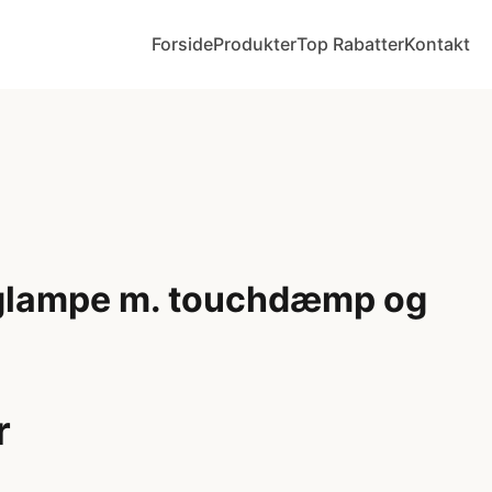
Forside
Produkter
Top Rabatter
Kontakt
glampe m. touchdæmp og
r