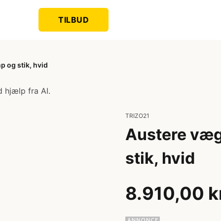
TILBUD
og stik, hvid
 hjælp fra AI.
TRIZO21
Austere væ
stik, hvid
8.910,00 k