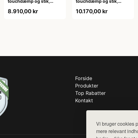
touchdæmp og stik,
touchdæmp og stik,
børstet messing
gunmetal
8.910,00 kr
10.170,00 kr
Forside
Produkter
Top Rabatter
Kontakt
Vi bruger cookies p
mere relevant indho