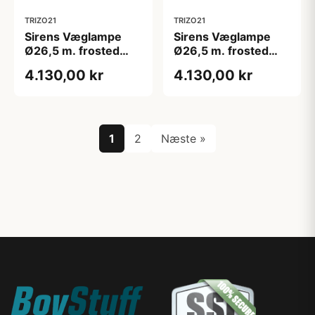
TRIZO21
TRIZO21
Sirens Væglampe
Sirens Væglampe
Ø26,5 m. frosted
Ø26,5 m. frosted
glas og spejlkant,
glas og stort spejl,
4.130,00 kr
4.130,00 kr
Sort
Hvid
1
2
Næste »