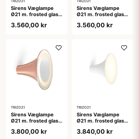
TRIZO21
TRIZO21
Sirens Væglampe
Sirens Væglampe
Ø21 m. frosted glas
Ø21 m. frosted glas
og spejlkant, Sort
og stort spejl, Hvid
3.560,00 kr
3.560,00 kr
TRIZO21
TRIZO21
Sirens Væglampe
Sirens Væglampe
Ø21 m. frosted glas
Ø21 m. frosted glas,
og stort spejl,
Hvid
3.800,00 kr
3.840,00 kr
Kobber