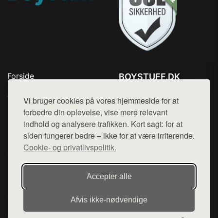
Forside
BOYSTUFF.DK
Produkter
Tlf. 78768672
Top Rabatter
Vi bruger cookies på vores hjemmeside for at
Mail:
hej@want.dk
Kontakt
forbedre din oplevelse, vise mere relevant
indhold og analysere trafikken. Kort sagt: for at
Cookie- og privatlivspolitik
siden fungerer bedre – ikke for at være irriterende.
Cookie- og privatlivspolitik.
Denne side er en del af want.dk, der udgiver en række
Accepter alle
hjemmesider med præsentation af forskellige produkter fra
diverse webshops. Der sælges ikke varer fra denne side - vi
Afvis ikke‑nødvendige
henviser til de shops, som sælger varen. Vi har heller ikke