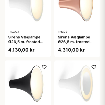
TRIZO21
TRIZO21
Sirens Væglampe
Sirens Væglampe
Ø26,5 m. frosted
Ø26,5 m. frosted
glas og spejlkant,
glas og spejlkant,
4.130,00 kr
4.310,00 kr
Hvid
Kobber