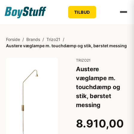
TILBUD
Forside
/
Brands
/
Trizo21
/
Austere væglampe m. touchdæmp og stik, børstet messing
TRIZO21
Austere
væglampe m.
touchdæmp og
stik, børstet
messing
8.910,00