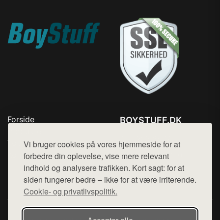
Forside
BOYSTUFF.DK
Produkter
Tlf. 78768672
Top Rabatter
Vi bruger cookies på vores hjemmeside for at
Mail:
hej@want.dk
Kontakt
forbedre din oplevelse, vise mere relevant
indhold og analysere trafikken. Kort sagt: for at
Cookie- og privatlivspolitik
siden fungerer bedre – ikke for at være irriterende.
Cookie- og privatlivspolitik.
Denne side er en del af want.dk, der udgiver en række