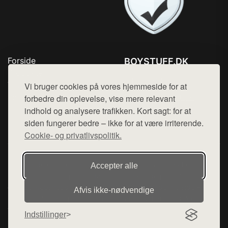
Forside
BOYSTUFF.DK
Produkter
Tlf. 78768672
Top Rabatter
Vi bruger cookies på vores hjemmeside for at
Mail:
hej@want.dk
Kontakt
forbedre din oplevelse, vise mere relevant
indhold og analysere trafikken. Kort sagt: for at
Cookie- og privatlivspolitik
siden fungerer bedre – ikke for at være irriterende.
Cookie- og privatlivspolitik.
Denne side er en del af want.dk, der udgiver en række
Accepter alle
hjemmesider med præsentation af forskellige produkter fra
diverse webshops. Der sælges ikke varer fra denne side - vi
Afvis ikke‑nødvendige
henviser til de shops, som sælger varen. Vi har heller ikke
varerne på lager.
Indstillinger