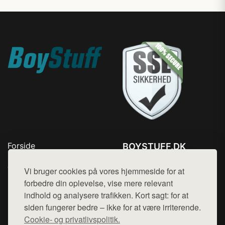
Forside
BOYSTUFF.DK
Produkter
Tlf. 78768672
Top Rabatter
Vi bruger cookies på vores hjemmeside for at
Mail:
hej@want.dk
Kontakt
forbedre din oplevelse, vise mere relevant
indhold og analysere trafikken. Kort sagt: for at
Cookie- og privatlivspolitik
siden fungerer bedre – ikke for at være irriterende.
Cookie- og privatlivspolitik.