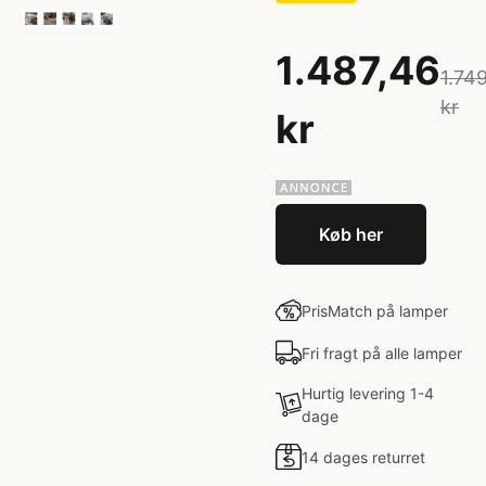
1.487,46
1.74
kr
kr
Køb her
PrisMatch på lamper
Fri fragt på alle lamper
Hurtig levering 1-4
dage
14 dages returret