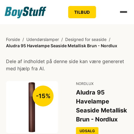
TILBUD
Forside
/
Udendørslamper
/
Designed for seaside
/
Aludra 95 Havelampe Seaside Metallisk Brun - Nordlux
Dele af indholdet på denne side kan være genereret
med hjælp fra AI.
NORDLUX
Aludra 95
-15%
Havelampe
Seaside Metallisk
Brun - Nordlux
UDSALG