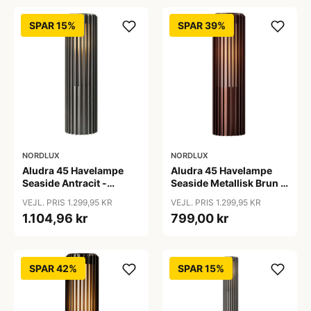
SPAR 15%
SPAR 39%
NORDLUX
NORDLUX
Aludra 45 Havelampe
Aludra 45 Havelampe
Seaside Antracit -
Seaside Metallisk Brun -
Nordlux
Nordlux
VEJL. PRIS 1.299,95 KR
VEJL. PRIS 1.299,95 KR
1.104,96 kr
799,00 kr
SPAR 42%
SPAR 15%