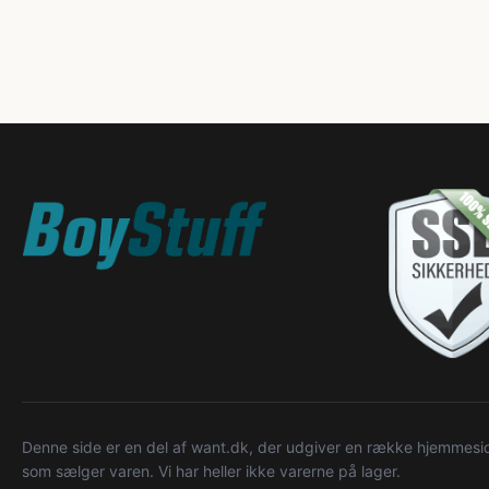
Denne side er en del af want.dk, der udgiver en række hjemmeside
som sælger varen. Vi har heller ikke varerne på lager.