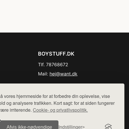
BOYSTUFF.DK
Tlf. 78768672
Mail:
hej@want.dk
Cookie- og privatlivspolitik
å vores hjemmeside for at forbedre din oplevelse, vise
ld og analysere trafikken. Kort sagt: for at siden fungerer
være irriterende.
Cookie- og privatlivspolitik.
r sælges ikke varer fra denne side - vi henviser til de shops,
Afvis ikke‑nødvendige
Indstillinger