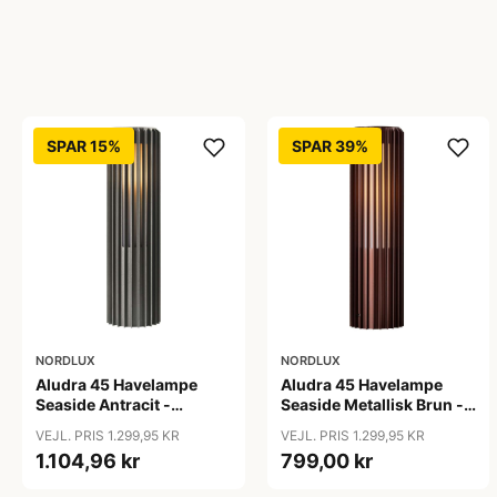
SPAR 15%
SPAR 39%
NORDLUX
NORDLUX
Aludra 45 Havelampe
Aludra 45 Havelampe
Seaside Antracit -
Seaside Metallisk Brun -
Nordlux
Nordlux
VEJL. PRIS 1.299,95 KR
VEJL. PRIS 1.299,95 KR
1.104,96 kr
799,00 kr