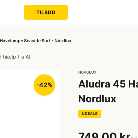
TILBUD
 Havelampe Seaside Sort - Nordlux
 hjælp fra AI.
NORDLUX
Aludra 45 H
-42%
Nordlux
UDSALG
749,00 kr