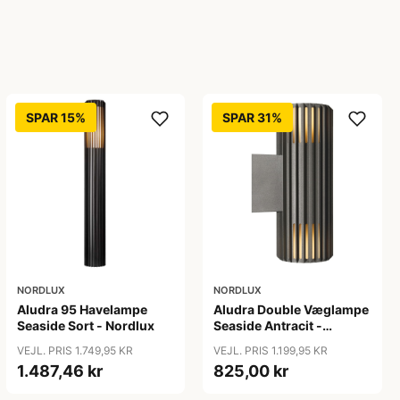
SPAR 15%
SPAR 31%
NORDLUX
NORDLUX
Aludra 95 Havelampe
Aludra Double Væglampe
Seaside Sort - Nordlux
Seaside Antracit -
Nordlux
VEJL. PRIS 1.749,95 KR
VEJL. PRIS 1.199,95 KR
1.487,46 kr
825,00 kr