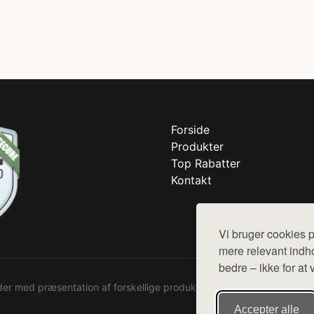
Forside
Produkter
Top Rabatter
Kontakt
Vi bruger cookies p
mere relevant indho
bedre – ikke for at 
r med præsentation af forskellige produkter fra diverse webshops. De
Accepter alle