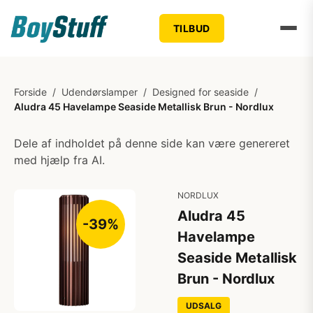
TILBUD
Forside
/
Udendørslamper
/
Designed for seaside
/
Aludra 45 Havelampe Seaside Metallisk Brun - Nordlux
Dele af indholdet på denne side kan være genereret
med hjælp fra AI.
NORDLUX
Aludra 45
-39%
Havelampe
Seaside Metallisk
Brun - Nordlux
UDSALG