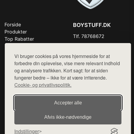
Forside
BOYSTUFF.DK
Produkter
Tlf. 78768672
Top Rabatter
Mail:
hej@want.dk
Kontakt
Vi bruger cookies på vores hjemmeside for at
Cookie- og privatlivspolitik
forbedre din oplevelse, vise mere relevant indhold
og analysere trafikken. Kort sagt: for at siden
fungerer bedre – ikke for at være irriterende.
Cookie- og privatlivspolitik.
Denne side er en del af want.dk, der udgiver en række
hjemmesider med præsentation af forskellige produkter fra
diverse webshops. Der sælges ikke varer fra denne side - vi
Accepter alle
henviser til de shops, som sælger varen. Vi har heller ikke
varerne på lager.
Afvis ikke‑nødvendige
© 2026 boystuff.dk. Alle rettigheder forbeholdes.
Indstillinger