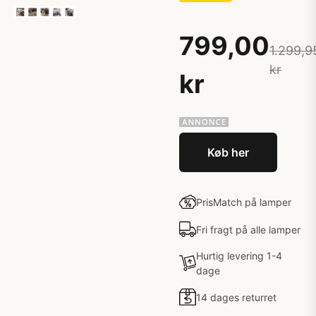
799,00
1.299,9
kr
kr
Køb her
PrisMatch på lamper
Fri fragt på alle lamper
Hurtig levering 1-4
dage
14 dages returret