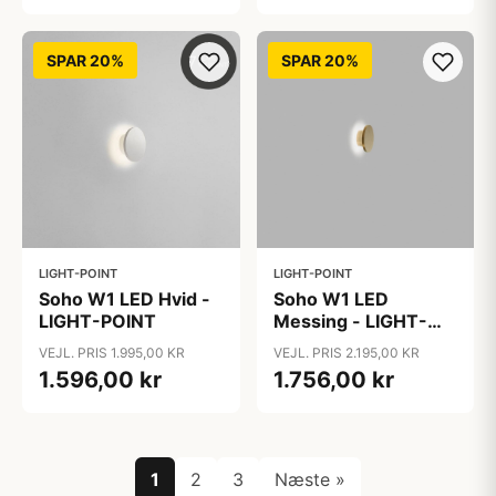
SPAR 20%
SPAR 20%
LIGHT-POINT
LIGHT-POINT
Soho W1 LED Hvid -
Soho W1 LED
LIGHT-POINT
Messing - LIGHT-
POINT
VEJL. PRIS 1.995,00 KR
VEJL. PRIS 2.195,00 KR
1.596,00 kr
1.756,00 kr
1
2
3
Næste »