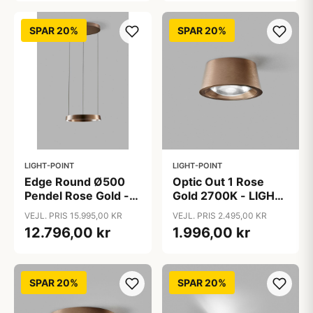
SPAR 20%
SPAR 20%
LIGHT-POINT
LIGHT-POINT
Edge Round Ø500
Optic Out 1 Rose
Pendel Rose Gold -
Gold 2700K - LIGHT-
LIGHT-POINT
POINT
VEJL. PRIS 15.995,00 KR
VEJL. PRIS 2.495,00 KR
12.796,00 kr
1.996,00 kr
SPAR 20%
SPAR 20%