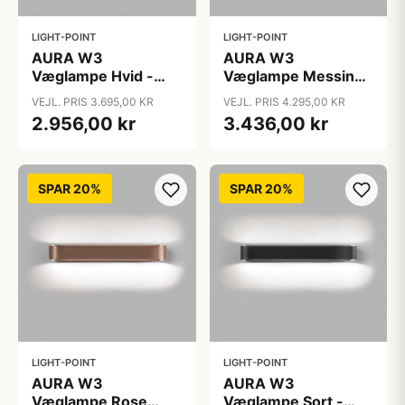
LIGHT-POINT
LIGHT-POINT
AURA W3
AURA W3
Væglampe Hvid -
Væglampe Messing
LIGHT-POINT
- LIGHT-POINT
VEJL. PRIS 3.695,00 KR
VEJL. PRIS 4.295,00 KR
2.956,00 kr
3.436,00 kr
SPAR 20%
SPAR 20%
LIGHT-POINT
LIGHT-POINT
AURA W3
AURA W3
Væglampe Rose
Væglampe Sort -