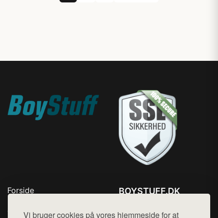
Forside
BOYSTUFF.DK
Produkter
Tlf. 78768672
Top Rabatter
Vi bruger cookies på vores hjemmeside for at