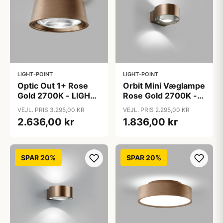
LIGHT-POINT
LIGHT-POINT
Optic Out 1+ Rose
Orbit Mini Væglampe
Gold 2700K - LIGHT-
Rose Gold 2700K -
POINT
LIGHT-POINT
VEJL. PRIS 3.295,00 KR
VEJL. PRIS 2.295,00 KR
2.636,00 kr
1.836,00 kr
SPAR 20%
SPAR 20%