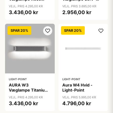
Gold - LIGHT-POINT
LIGHT-POINT
VEJL. PRIS 4.295,00 KR
VEJL. PRIS 3.695,00 KR
3.436,00 kr
2.956,00 kr
SPAR 20%
SPAR 20%
LIGHT-POINT
LIGHT-POINT
AURA W3
Aura W4 Hvid -
Væglampe Titanium
Light-Point
- LIGHT-POINT
VEJL. PRIS 4.295,00 KR
VEJL. PRIS 5.995,00 KR
3.436,00 kr
4.796,00 kr