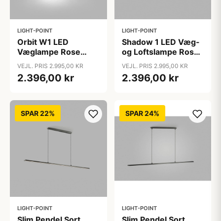
LIGHT-POINT
LIGHT-POINT
Orbit W1 LED
Shadow 1 LED Væg-
Væglampe Rose
og Loftslampe Rose
Gold 2700K - LIGHT-
Gold - LIGHT-POINT
VEJL. PRIS 2.995,00 KR
VEJL. PRIS 2.995,00 KR
POINT
2.396,00 kr
2.396,00 kr
SPAR 22%
SPAR 24%
LIGHT-POINT
LIGHT-POINT
Slim Pendel Sort
Slim Pendel Sort