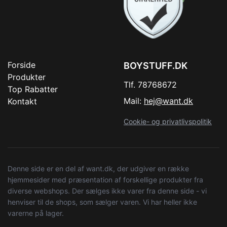
Forside
BOYSTUFF.DK
Produkter
Tlf. 78768672
Top Rabatter
Mail:
hej@want.dk
Kontakt
Cookie- og privatlivspolitik
Denne side er en del af want.dk, der udgiver en række
hjemmesider med præsentation af forskellige produkter fra
diverse webshops. Der sælges ikke varer fra denne side - vi
henviser til de shops, som sælger varen. Vi har heller ikke
varerne på lager.