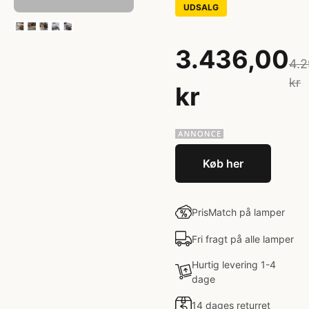
UDSALG
3.436,00
4.2
kr
kr
Køb her
PrisMatch på lamper
Fri fragt på alle lamper
Hurtig levering 1-4
dage
14 dages returret