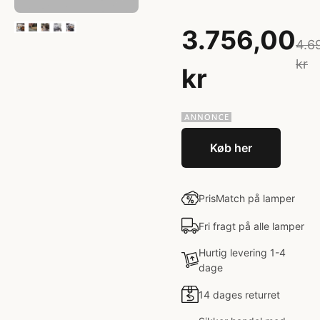
3.756,00
4.6
kr
kr
Køb her
PrisMatch på lamper
Fri fragt på alle lamper
Hurtig levering 1-4
dage
14 dages returret