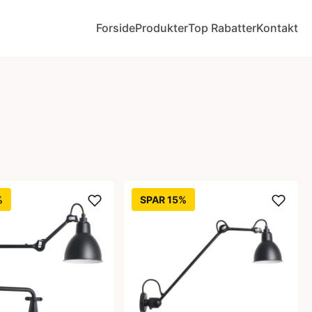
Forside
Produkter
Top Rabatter
Kontakt
%
SPAR 15%