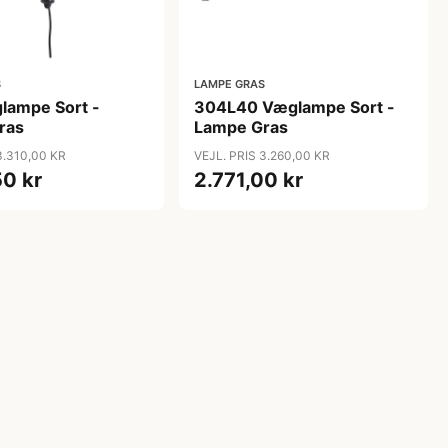
S
LAMPE GRAS
lampe Sort -
304L40 Væglampe Sort -
ras
Lampe Gras
3.310,00 KR
VEJL. PRIS 3.260,00 KR
50 kr
2.771,00 kr