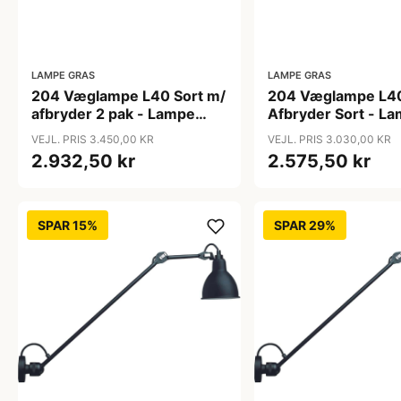
LAMPE GRAS
LAMPE GRAS
204 Væglampe L40 Sort m/
204 Væglampe L4
afbryder 2 pak - Lampe
Afbryder Sort - L
Gras
VEJL. PRIS 3.450,00 KR
VEJL. PRIS 3.030,00 KR
2.932,50 kr
2.575,50 kr
SPAR 15%
SPAR 29%