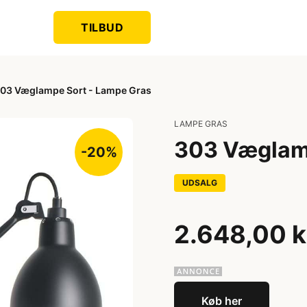
TILBUD
03 Væglampe Sort - Lampe Gras
LAMPE GRAS
303 Væglamp
-20%
UDSALG
2.648,00 k
Køb her