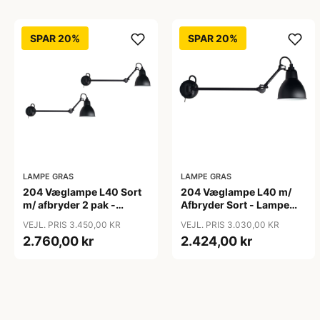
SPAR 20%
SPAR 20%
LAMPE GRAS
LAMPE GRAS
204 Væglampe L40 Sort
204 Væglampe L40 m/
m/ afbryder 2 pak -
Afbryder Sort - Lampe
Lampe Gras
Gras
VEJL. PRIS 3.450,00 KR
VEJL. PRIS 3.030,00 KR
2.760,00 kr
2.424,00 kr