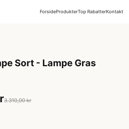
Forside
Produkter
Top Rabatter
Kontakt
e Sort - Lampe Gras
r
3.310,00 kr