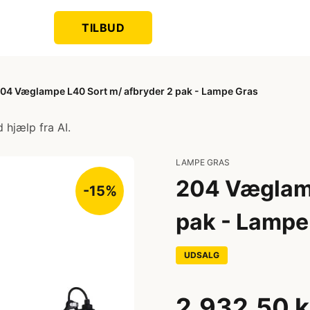
TILBUD
04 Væglampe L40 Sort m/ afbryder 2 pak - Lampe Gras
 hjælp fra AI.
LAMPE GRAS
204 Væglamp
-15%
pak - Lampe
UDSALG
2.932,50 k