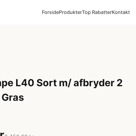
Forside
Produkter
Top Rabatter
Kontakt
e L40 Sort m/ afbryder 2
 Gras
r