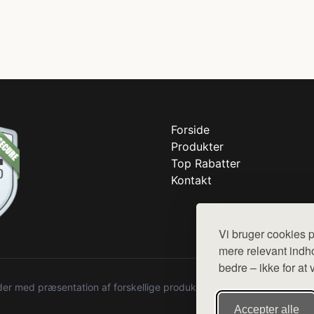
Forside
Produkter
Top Rabatter
Kontakt
Vi bruger cookies p
mere relevant indho
bedre – ikke for at 
r med præsentation af forskellige produkter fra diverse webshops. De
Accepter alle