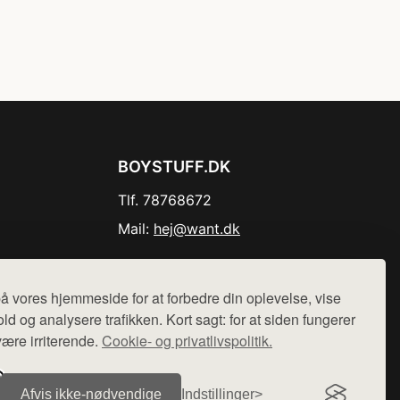
BOYSTUFF.DK
Tlf. 78768672
Mail:
hej@want.dk
Cookie- og privatlivspolitik
å vores hjemmeside for at forbedre din oplevelse, vise
ld og analysere trafikken. Kort sagt: for at siden fungerer
være irriterende.
Cookie- og privatlivspolitik.
r sælges ikke varer fra denne side - vi henviser til de shops,
Afvis ikke‑nødvendige
Indstillinger