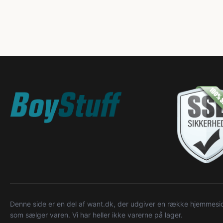
Denne side er en del af want.dk, der udgiver en række hjemmeside
som sælger varen. Vi har heller ikke varerne på lager.