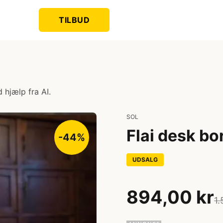
TILBUD
 hjælp fra AI.
SOL
Flai desk bo
-44%
UDSALG
894,00 kr
1.