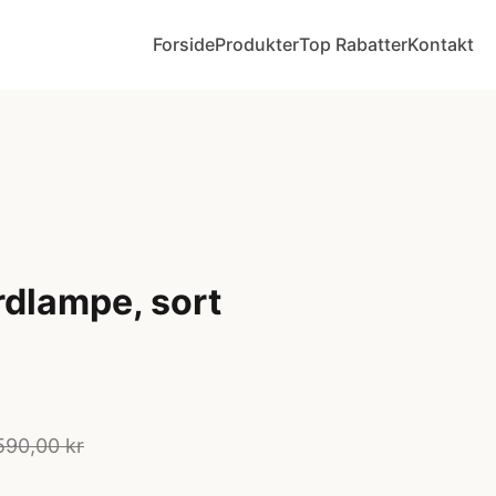
Forside
Produkter
Top Rabatter
Kontakt
rdlampe, sort
590,00 kr