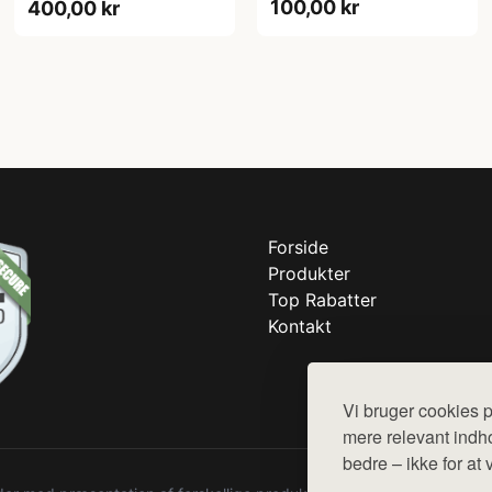
100,00 kr
400,00 kr
Forside
Produkter
Top Rabatter
Kontakt
Vi bruger cookies p
mere relevant indho
bedre – ikke for at 