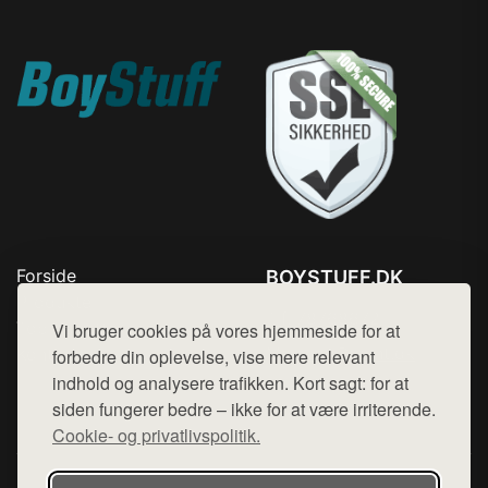
Forside
BOYSTUFF.DK
Produkter
Tlf. 78768672
Top Rabatter
Vi bruger cookies på vores hjemmeside for at
Mail:
hej@want.dk
Kontakt
forbedre din oplevelse, vise mere relevant
indhold og analysere trafikken. Kort sagt: for at
Cookie- og privatlivspolitik
siden fungerer bedre – ikke for at være irriterende.
Cookie- og privatlivspolitik.