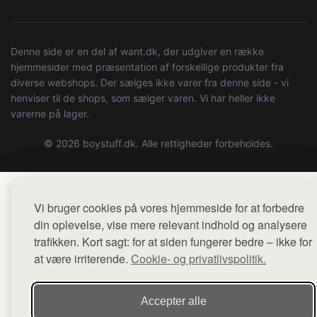
Denne side er en del af want.dk, der udgiver en række
hjemmesider med præsentation af forskellige produkter fra
diverse webshops. Der sælges ikke varer fra denne side - vi
henviser til de shops, som sælger varen. Vi har heller ikke
varerne på lager.
© 2026 boystuff.dk. Alle rettigheder forbeholdes.
Vi bruger cookies på vores hjemmeside for at forbedre
din oplevelse, vise mere relevant indhold og analysere
trafikken. Kort sagt: for at siden fungerer bedre – ikke for
at være irriterende.
Cookie- og privatlivspolitik.
Accepter alle