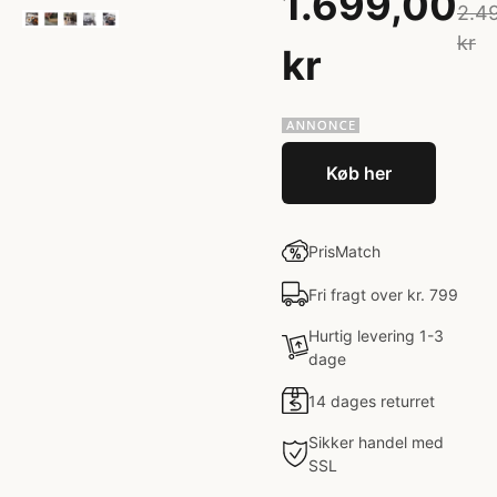
1.699,00
2.4
kr
kr
Køb her
PrisMatch
Fri fragt over kr. 799
Hurtig levering 1-3
dage
14 dages returret
Sikker handel med
SSL