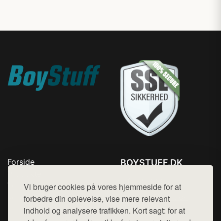
Forside
BOYSTUFF.DK
Produkter
Tlf. 78768672
Top Rabatter
Vi bruger cookies på vores hjemmeside for at
Mail:
hej@want.dk
Kontakt
forbedre din oplevelse, vise mere relevant
indhold og analysere trafikken. Kort sagt: for at
Cookie- og privatlivspolitik