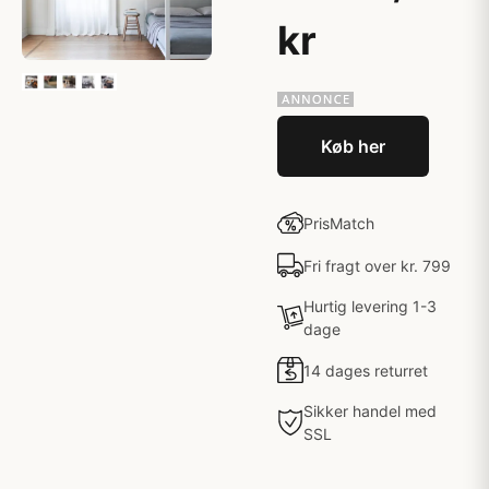
kr
Køb her
PrisMatch
Fri fragt over kr. 799
Hurtig levering 1-3
dage
14 dages returret
Sikker handel med
SSL