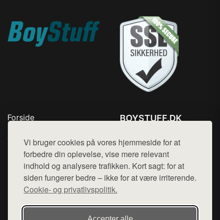
Forside
BOYSTUFF.DK
Produkter
Tlf. 78768672
Top Rabatter
Vi bruger cookies på vores hjemmeside for at
Mail:
hej@want.dk
Kontakt
forbedre din oplevelse, vise mere relevant
indhold og analysere trafikken. Kort sagt: for at
Cookie- og privatlivspolitik
siden fungerer bedre – ikke for at være irriterende.
Cookie- og privatlivspolitik.
Denne side er en del af want.dk, der udgiver en række
Accepter alle