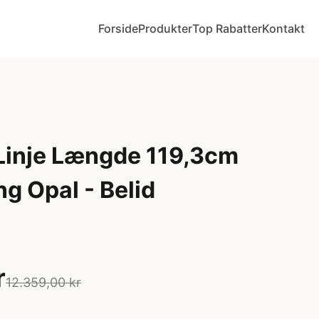
Forside
Produkter
Top Rabatter
Kontakt
 Linje Længde 119,3cm
g Opal - Belid
r
12.359,00 kr