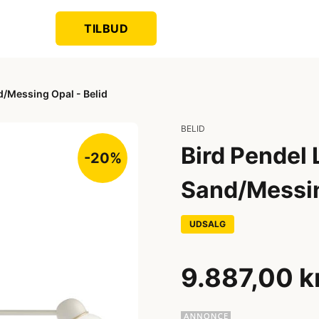
TILBUD
d/Messing Opal - Belid
BELID
Bird Pendel
-20%
Sand/Messin
UDSALG
9.887,00 k