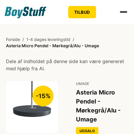
TILBUD
Forside
/
1-4 dages leveringstid
/
Asteria Micro Pendel - Mørkegrå/Alu - Umage
Dele af indholdet på denne side kan være genereret
med hjælp fra AI.
UMAGE
Asteria Micro
-15%
Pendel -
Mørkegrå/Alu -
Umage
UDSALG