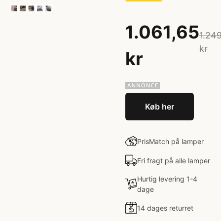
1.061,65
1.24
kr
kr
Køb her
PrisMatch på lamper
Fri fragt på alle lamper
Hurtig levering 1-4
dage
14 dages returret