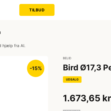
TILBUD
d
 hjælp fra AI.
BELID
Bird Ø17,3 P
-15%
UDSALG
1.673,65 k