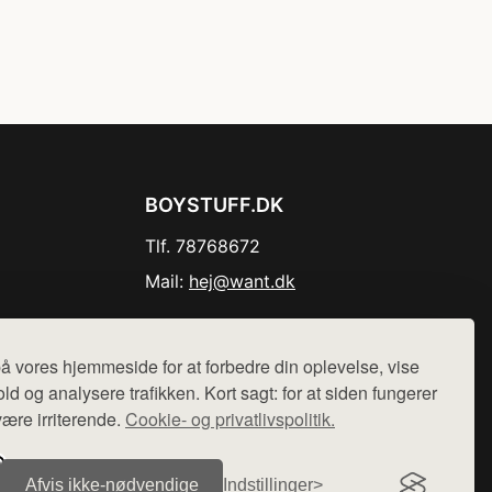
BOYSTUFF.DK
Tlf. 78768672
Mail:
hej@want.dk
Cookie- og privatlivspolitik
å vores hjemmeside for at forbedre din oplevelse, vise
ld og analysere trafikken. Kort sagt: for at siden fungerer
være irriterende.
Cookie- og privatlivspolitik.
r sælges ikke varer fra denne side - vi henviser til de shops,
Afvis ikke‑nødvendige
Indstillinger