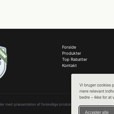
Forside
Produkter
Top Rabatter
Kontakt
Vi bruger cookies p
mere relevant indho
bedre – ikke for at 
r med præsentation af forskellige produkter fra diverse webshops. De
Accepter alle