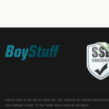
Denne side er en del af want.dk, der udgiver en række hjemmeside
som sælger varen. Vi har heller ikke varerne på lager.