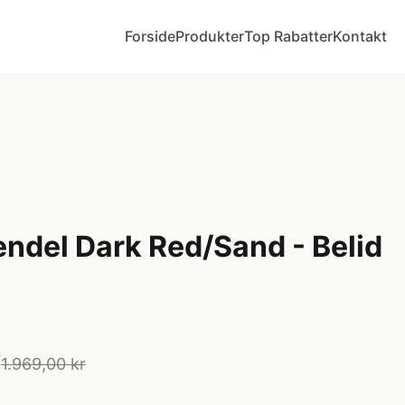
Forside
Produkter
Top Rabatter
Kontakt
endel Dark Red/Sand - Belid
r
1.969,00 kr