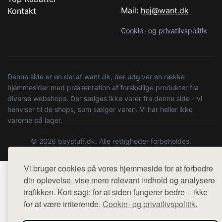
Mail:
hej@want.dk
Kontakt
Cookie- og privatlivspolitik
Denne side er en del af want.dk, der udgiver en række
hjemmesider med præsentation af forskellige produkter fra
diverse webshops. Der sælges ikke varer fra denne side - vi
henviser til de shops, som sælger varen. Vi har heller ikke
varerne på lager.
© 2026 boystuff.dk. Alle rettigheder forbeholdes.
Vi bruger cookies på vores hjemmeside for at forbedre
din oplevelse, vise mere relevant indhold og analysere
trafikken. Kort sagt: for at siden fungerer bedre – ikke
for at være irriterende.
Cookie- og privatlivspolitik.