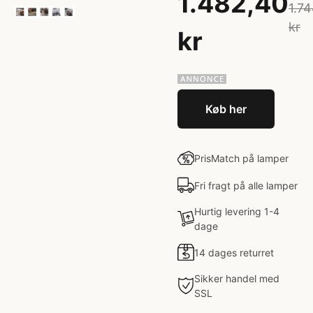
1.482,40
1.7
kr
kr
Køb her
PrisMatch på lamper
Fri fragt på alle lamper
Hurtig levering 1-4
dage
14 dages returret
Sikker handel med
SSL