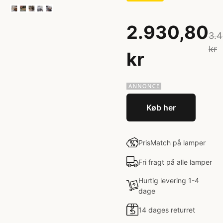
2.930,80
3.
kr
kr
Køb her
PrisMatch på lamper
Fri fragt på alle lamper
Hurtig levering 1-4
dage
14 dages returret