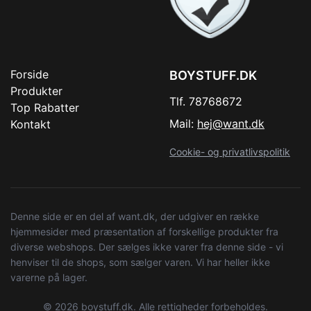
Forside
BOYSTUFF.DK
Produkter
Tlf. 78768672
Top Rabatter
Mail:
hej@want.dk
Kontakt
Cookie- og privatlivspolitik
Denne side er en del af want.dk, der udgiver en række
hjemmesider med præsentation af forskellige produkter fra
diverse webshops. Der sælges ikke varer fra denne side - vi
henviser til de shops, som sælger varen. Vi har heller ikke
varerne på lager.
© 2026 boystuff.dk. Alle rettigheder forbeholdes.