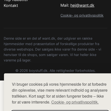
Mail:
hej@want.dk
Kontakt
Cookie- og privatlivspolitik
Denne side er en del af want.dk, der udgiver en række
hjemmesider med præsentation af forskellige produkter fra
diverse webshops. Der sælges ikke varer fra denne side - vi
henviser til de shops, som sælger varen. Vi har heller ikke
varerne på lager.
© 2026 boystuff.dk. Alle rettigheder forbeholdes.
Vi bruger cookies på vores hjemmeside for at forbedre
din oplevelse, vise mere relevant indhold og analysere
trafikken. Kort sagt: for at siden fungerer bedre – ikke
for at være irriterende.
Cookie- og privatlivspolitik.