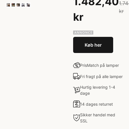
1.482,40
1.7
kr
kr
Køb her
PrisMatch på lamper
Fri fragt på alle lamper
Hurtig levering 1-4
dage
14 dages returret
Sikker handel med
SSL