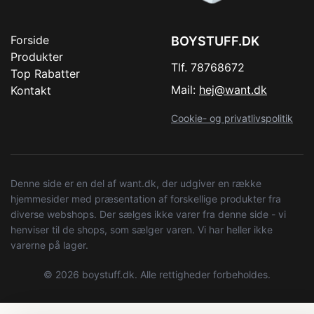
Forside
BOYSTUFF.DK
Produkter
Tlf. 78768672
Top Rabatter
Mail:
hej@want.dk
Kontakt
Cookie- og privatlivspolitik
Denne side er en del af want.dk, der udgiver en række
hjemmesider med præsentation af forskellige produkter fra
diverse webshops. Der sælges ikke varer fra denne side - vi
henviser til de shops, som sælger varen. Vi har heller ikke
varerne på lager.
© 2026 boystuff.dk. Alle rettigheder forbeholdes.