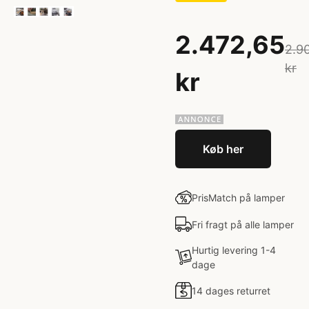
2.472,65
2.9
kr
kr
Køb her
PrisMatch på lamper
Fri fragt på alle lamper
Hurtig levering 1-4
dage
14 dages returret