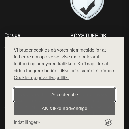
Forside
BOYSTUFF.DK
Produkter
Tlf. 78768672
Top Rabatter
Vi bruger cookies på vores hjemmeside for at
Mail:
hej@want.dk
Kontakt
forbedre din oplevelse, vise mere relevant
indhold og analysere trafikken. Kort sagt: for at
Cookie- og privatlivspolitik
siden fungerer bedre – ikke for at være irriterende.
Cookie- og privatlivspolitik.
Denne side er en del af want.dk, der udgiver en række
Accepter alle
hjemmesider med præsentation af forskellige produkter fra
diverse webshops. Der sælges ikke varer fra denne side - vi
Afvis ikke‑nødvendige
henviser til de shops, som sælger varen. Vi har heller ikke
varerne på lager.
Indstillinger