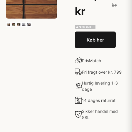
kr
kr
Køb her
PrisMatch
Fri fragt over kr. 799
Hurtig levering 1-3
dage
14 dages returret
Sikker handel med
SSL