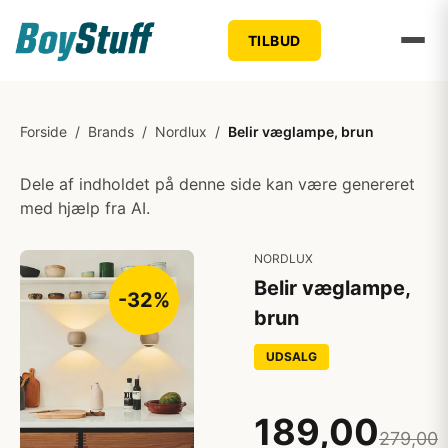
TILBUD
Forside
/
Brands
/
Nordlux
/
Belir væglampe, brun
Dele af indholdet på denne side kan være genereret
med hjælp fra AI.
NORDLUX
Belir væglampe,
-32%
brun
UDSALG
189,00
279,00