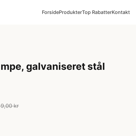
Forside
Produkter
Top Rabatter
Kontakt
mpe, galvaniseret stål
9,00 kr