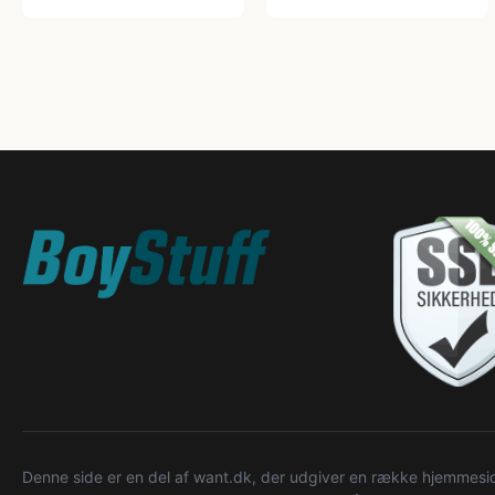
Denne side er en del af want.dk, der udgiver en række hjemmeside