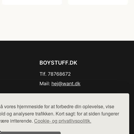
BOYSTUFF.DK
Tlf. 78768672
Mail:
hej@want.dk
Cookie- og privatlivspolitik
å vores hjemmeside for at forbedre din oplevelse, vise
ld og analysere trafikken. Kort sagt: for at siden fungerer
være irriterende.
Cookie- og privatlivspolitik.
r sælges ikke varer fra denne side - vi henviser til de shops,