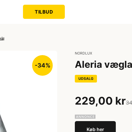
TILBUD
tål
NORDLUX
Aleria vægla
-34%
UDSALG
229,00 kr
34
Køb her