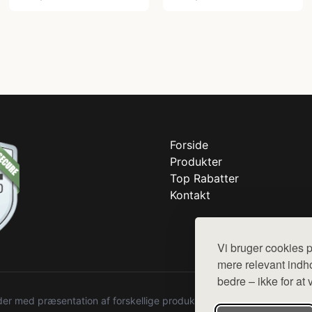
Forside
Produkter
Top Rabatter
Kontakt
Vi bruger cookies p
mere relevant indho
bedre – ikke for at 
r med præsentation af forskellige produkter fra diverse webshops. De