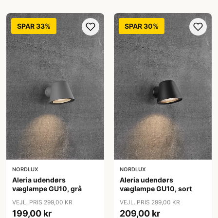
SPAR 33%
SPAR 30%
NORDLUX
NORDLUX
Aleria udendørs
Aleria udendørs
væglampe GU10, grå
væglampe GU10, sort
VEJL. PRIS 299,00 KR
VEJL. PRIS 299,00 KR
199,00 kr
209,00 kr