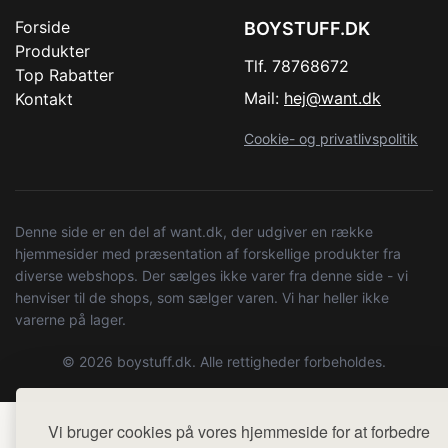
Forside
BOYSTUFF.DK
Produkter
Tlf. 78768672
Top Rabatter
Mail:
hej@want.dk
Kontakt
Cookie- og privatlivspolitik
Denne side er en del af want.dk, der udgiver en række
hjemmesider med præsentation af forskellige produkter fra
diverse webshops. Der sælges ikke varer fra denne side - vi
henviser til de shops, som sælger varen. Vi har heller ikke
varerne på lager.
© 2026 boystuff.dk. Alle rettigheder forbeholdes.
Vi bruger cookies på vores hjemmeside for at forbedre