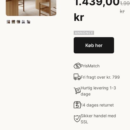
1.439,00
1.9
kr
kr
Køb her
PrisMatch
Fri fragt over kr. 799
Hurtig levering 1-3
dage
14 dages returret
Sikker handel med
SSL