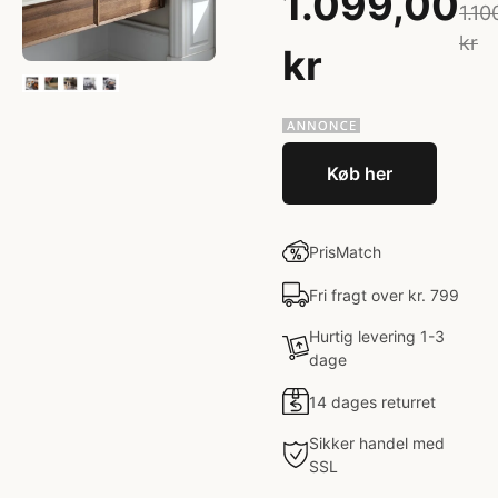
1.099,00
1.10
kr
kr
Køb her
PrisMatch
Fri fragt over kr. 799
Hurtig levering 1-3
dage
14 dages returret
Sikker handel med
SSL