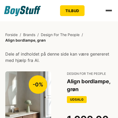
TILBUD
Forside
/
Brands
/
Design For The People
/
Align bordlampe, grøn
Dele af indholdet på denne side kan være genereret
med hjælp fra AI.
DESIGN FOR THE PEOPLE
Align bordlampe,
-0%
grøn
UDSALG