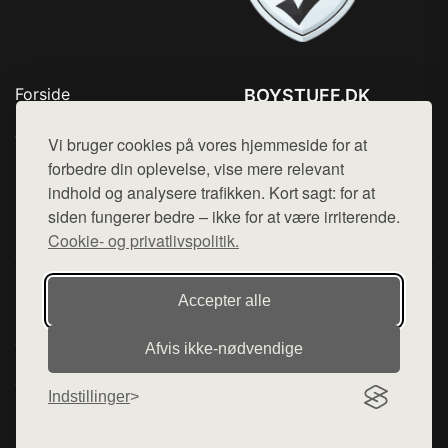
Forside
BOYSTUFF.DK
Produkter
Tlf. 78768672
Top Rabatter
Vi bruger cookies på vores hjemmeside for at
Mail:
hej@want.dk
Kontakt
forbedre din oplevelse, vise mere relevant
indhold og analysere trafikken. Kort sagt: for at
Cookie- og privatlivspolitik
siden fungerer bedre – ikke for at være irriterende.
Cookie- og privatlivspolitik.
Denne side er en del af want.dk, der udgiver en række
Accepter alle
hjemmesider med præsentation af forskellige produkter fra
diverse webshops. Der sælges ikke varer fra denne side - vi
Afvis ikke‑nødvendige
henviser til de shops, som sælger varen. Vi har heller ikke
varerne på lager.
Indstillinger
© 2026 boystuff.dk. Alle rettigheder forbeholdes.