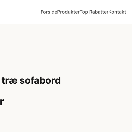
Forside
Produkter
Top Rabatter
Kontakt
 træ sofabord
r