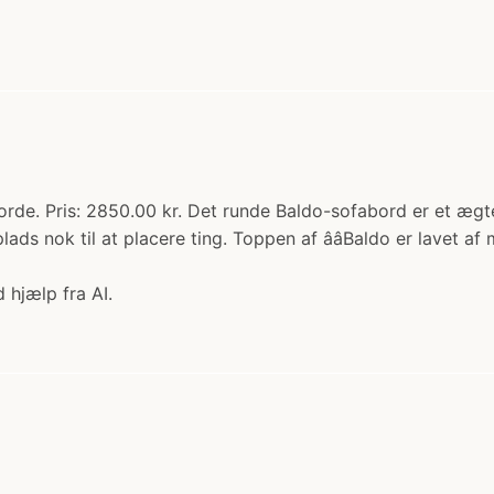
e. Pris: 2850.00 kr. Det runde Baldo-sofabord er et ægte b
ads nok til at placere ting. Toppen af ââBaldo er lave
 hjælp fra AI.