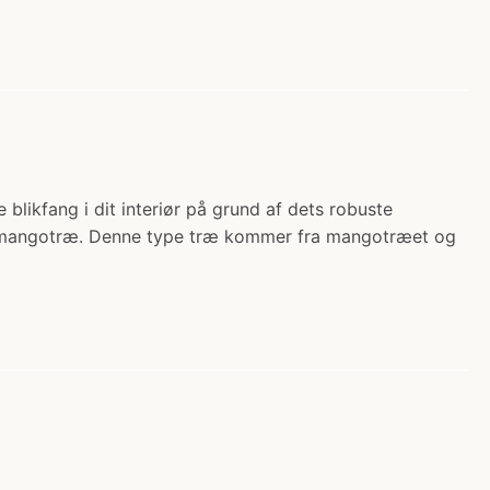
likfang i dit interiør på grund af dets robuste
t af mangotræ. Denne type træ kommer fra mangotræet og