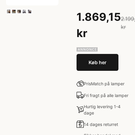
1.869,15
2.199
kr
kr
Køb her
PrisMatch på lamper
Fri fragt på alle lamper
Hurtig levering 1-4
dage
14 dages returret