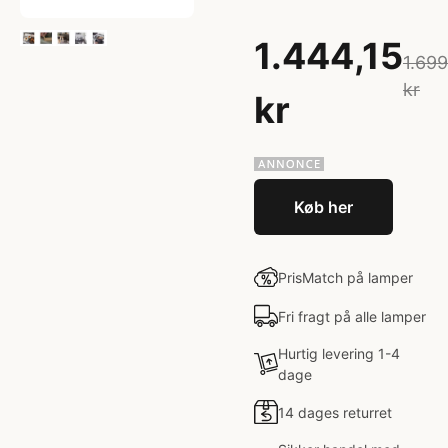
1.444,15
1.699
kr
kr
Køb her
PrisMatch på lamper
Fri fragt på alle lamper
Hurtig levering 1-4
dage
14 dages returret