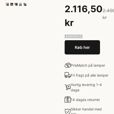
2.116,50
2.49
kr
kr
Køb her
PrisMatch på lamper
Fri fragt på alle lamper
Hurtig levering 1-4
dage
14 dages returret
Sikker handel med