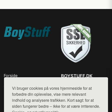
Forside
BOYSTUFF.DK
Produkter
Tlf. 78768672
Top Rabatter
Vi bruger cookies på vores hjemmeside for at
Mail:
hej@want.dk
Kontakt
forbedre din oplevelse, vise mere relevant
indhold og analysere trafikken. Kort sagt: for at
Cookie- og privatlivspolitik
siden fungerer bedre – ikke for at være irriterende.